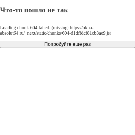
Что-то пошло не так
Loading chunk 604 failed. (missing: https://okna-
absolut64.ru/_next/static/chunks/604-d1dffdcf81cb3ae9.js)
Попробуйте еще раз